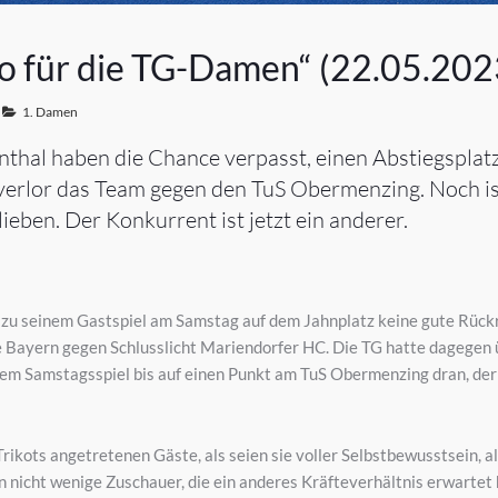
to für die TG-Damen“ (22.05.202
1. Damen
hal haben die Chance verpasst, einen Abstiegsplatz
 verlor das Team gegen den TuS Obermenzing. Noch is
blieben. Der Konkurrent ist jetzt ein anderer.
zu seinem Gastspiel am Samstag auf dem Jahnplatz keine gute Rückru
 Bayern gegen Schlusslicht Mariendorfer HC. Die TG hatte dagegen ü
em Samstagsspiel bis auf einen Punkt am TuS Obermenzing dran, der b
rikots angetretenen Gäste, als seien sie voller Selbstbewusstsein, als
en nicht wenige Zuschauer, die ein anderes Kräfteverhältnis erwartet 