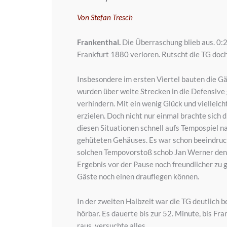
Von Stefan Tresch
Frankenthal.
Die Überraschung blieb aus. 0:
Frankfurt 1880 verloren. Rutscht die TG doc
Insbesondere im ersten Viertel bauten die Gä
wurden über weite Strecken in die Defensive g
verhindern. Mit ein wenig Glück und vielleic
erzielen. Doch nicht nur einmal brachte sich d
diesen Situationen schnell aufs Tempospiel n
gehüteten Gehäuses. Es war schon beeindruck
solchen Tempovorstoß schob Jan Werner den 
Ergebnis vor der Pause noch freundlicher zu
Gäste noch einen drauflegen können.
In der zweiten Halbzeit war die TG deutlich b
hörbar. Es dauerte bis zur 52. Minute, bis F
raus, versuchte alles.