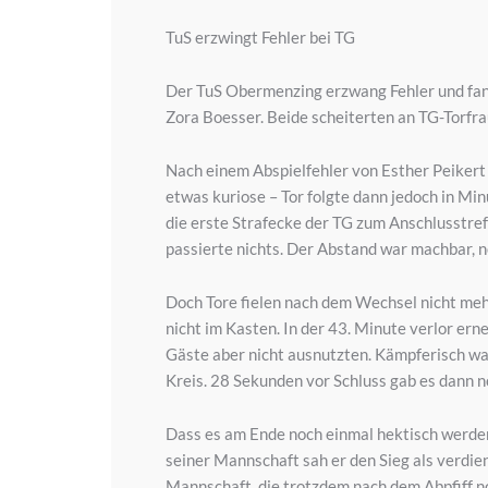
TuS erzwingt Fehler bei TG
Der TuS Obermenzing erzwang Fehler und fand 
Zora Boesser. Beide scheiterten an TG-Torfrau
Nach einem Abspielfehler von Esther Peikert
etwas kuriose – Tor folgte dann jedoch in Min
die erste Strafecke der TG zum Anschlusstref
passierte nichts. Der Abstand war machbar, no
Doch Tore fielen nach dem Wechsel nicht meh
nicht im Kasten. In der 43. Minute verlor ern
Gäste aber nicht ausnutzten. Kämpferisch war
Kreis. 28 Sekunden vor Schluss gab es dann no
Dass es am Ende noch einmal hektisch werden
seiner Mannschaft sah er den Sieg als verdien
Mannschaft, die trotzdem nach dem Abpfiff no