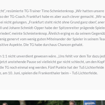
acht“, resümierte TG-Trainer Timo Schmietenknop. „Wir hatten unse
so der TG-Coach. Frankfurt habe es aber auch clever gemacht. „Wir wo
ei nicht gelungen. „Frankfurt steht nicht ohne Grund ganz oben“, an
 und Johann Schmidt-Opper habe der Spitzenreiter prägende Spieler i
ufrieden“, meinte Schmietenknop. Ähnlich erging es da seinem Gegenübe
n wenig genervt vom wenig guten Miteinander der Spieler in seinem Te
ositive Aspekte. Die TG habe durchaus Chancen gehabt.
 1:1 nicht unverdient gewesen wäre. „Uns fehlt vor dem Tor dazu jedo
etzt anstehende Pause sei vielleicht gar nicht schlecht, um den Kopf 
ie TG noch einmal eng werden. Fünf Punkte hat der TuS Lichterfelde a
, am 10. Juni, spielen die Frankenthaler beim – TuS Lichterfelde.