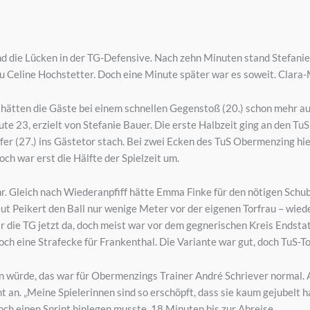
die Lücken in der TG-Defensive. Nach zehn Minuten stand Stefanie B
 Celine Hochstetter. Doch eine Minute später war es soweit. Clara-Mi
 hätten die Gäste bei einem schnellen Gegenstoß (20.) schon mehr a
ute 23, erzielt von Stefanie Bauer. Die erste Halbzeit ging an den T
fer (27.) ins Gästetor stach. Bei zwei Ecken des TuS Obermenzing hie
ch war erst die Hälfte der Spielzeit um.
r. Gleich nach Wiederanpfiff hätte Emma Finke für den nötigen Schub
eut Peikert den Ball nur wenige Meter vor der eigenen Torfrau – wieder
 die TG jetzt da, doch meist war vor dem gegnerischen Kreis Endstat
ch eine Strafecke für Frankenthal. Die Variante war gut, doch TuS-To
 würde, das war für Obermenzings Trainer André Schriever normal. A
t an. „Meine Spielerinnen sind so erschöpft, dass sie kaum gejubelt ha
ch einen Sprint hinlegen musste. 18 Minuten bis zur Abreise.