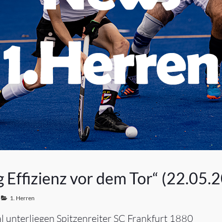
g Effizienz vor dem Tor“ (22.05.
1. Herren
 unterliegen Spitzenreiter SC Frankfurt 1880