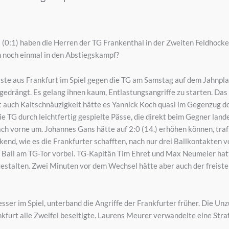
2 (0:1) haben die Herren der TG Frankenthal in der Zweiten Feldhock
h noch einmal in den Abstiegskampf?
ste aus Frankfurt im Spiel gegen die TG am Samstag auf dem Jahnplat
edrängt. Es gelang ihnen kaum, Entlastungsangriffe zu starten. Das 0:
ht auch Kaltschnäuzigkeit hätte es Yannick Koch quasi im Gegenzug d
ie TG durch leichtfertig gespielte Pässe, die direkt beim Gegner land
ach vorne um. Johannes Gans hätte auf 2:0 (14.) erhöhen können, tra
end, wie es die Frankfurter schafften, nach nur drei Ballkontakten 
Ball am TG-Tor vorbei. TG-Kapitän Tim Ehret und Max Neumeier hatt
 gestalten. Zwei Minuten vor dem Wechsel hätte aber auch der freist
esser im Spiel, unterband die Angriffe der Frankfurter früher. Die Un
rankfurt alle Zweifel beseitigte. Laurens Meurer verwandelte eine St