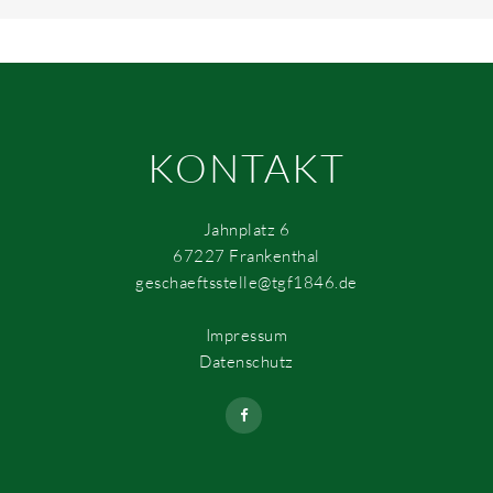
KONTAKT
Jahnplatz 6
67227 Frankenthal
geschaeftsstelle@tgf1846.de
Impressum
Datenschutz