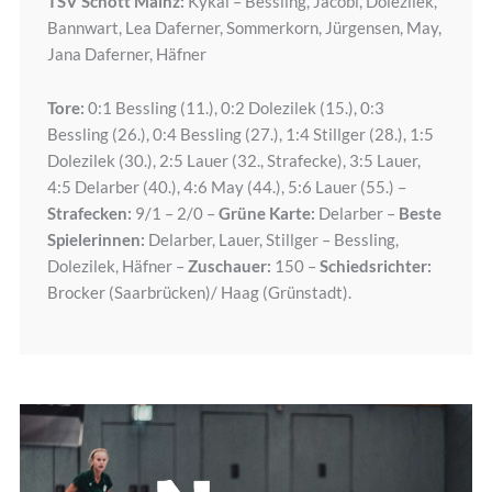
TSV Schott Mainz:
Kykal – Bessling, Jacobi, Dolezilek,
Bannwart, Lea Daferner, Sommerkorn, Jürgensen, May,
Jana Daferner, Häfner
Tore:
0:1 Bessling (11.), 0:2 Dolezilek (15.), 0:3
Bessling (26.), 0:4 Bessling (27.), 1:4 Stillger (28.), 1:5
Dolezilek (30.), 2:5 Lauer (32., Strafecke), 3:5 Lauer,
4:5 Delarber (40.), 4:6 May (44.), 5:6 Lauer (55.) –
Strafecken:
9/1 – 2/0 –
Grüne Karte:
Delarber –
Beste
Spielerinnen:
Delarber, Lauer, Stillger – Bessling,
Dolezilek, Häfner –
Zuschauer:
150 –
Schiedsrichter:
Brocker (Saarbrücken)/ Haag (Grünstadt).