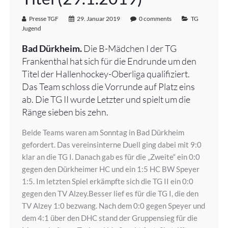
Presse TGF
29. Januar 2019
0 comments
TG
Jugend
Bad Dürkheim.
Die B-Mädchen I der TG
Frankenthal hat sich für die Endrunde um den
Titel der Hallenhockey-Oberliga qualifiziert.
Das Team schloss die Vorrunde auf Platz eins
ab. Die TG II wurde Letzter und spielt um die
Ränge sieben bis zehn.
Beide Teams waren am Sonntag in Bad Dürkheim
gefordert. Das vereinsinterne Duell ging dabei mit 9:0
klar an die TG I. Danach gab es für die „Zweite“ ein 0:0
gegen den Dürkheimer HC und ein 1:5 HC BW Speyer
1:5. Im letzten Spiel erkämpfte sich die TG II ein 0:0
gegen den TV Alzey.Besser lief es für die TG I, die den
TV Alzey 1:0 bezwang. Nach dem 0:0 gegen Speyer und
dem 4:1 über den DHC stand der Gruppensieg für die