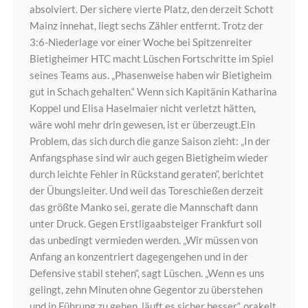
absolviert. Der sichere vierte Platz, den derzeit Schott
Mainz innehat, liegt sechs Zähler entfernt. Trotz der
3:6-Niederlage vor einer Woche bei Spitzenreiter
Bietigheimer HTC macht Lüschen Fortschritte im Spiel
seines Teams aus. „Phasenweise haben wir Bietigheim
gut in Schach gehalten.“ Wenn sich Kapitänin Katharina
Koppel und Elisa Haselmaier nicht verletzt hätten,
wäre wohl mehr drin gewesen, ist er überzeugt.Ein
Problem, das sich durch die ganze Saison zieht: „In der
Anfangsphase sind wir auch gegen Bietigheim wieder
durch leichte Fehler in Rückstand geraten“, berichtet
der Übungsleiter. Und weil das Toreschießen derzeit
das größte Manko sei, gerate die Mannschaft dann
unter Druck. Gegen Erstligaabsteiger Frankfurt soll
das unbedingt vermieden werden. „Wir müssen von
Anfang an konzentriert dagegengehen und in der
Defensive stabil stehen“, sagt Lüschen. „Wenn es uns
gelingt, zehn Minuten ohne Gegentor zu überstehen
und in Führung zu gehen, läuft es sicher besser“, orakelt