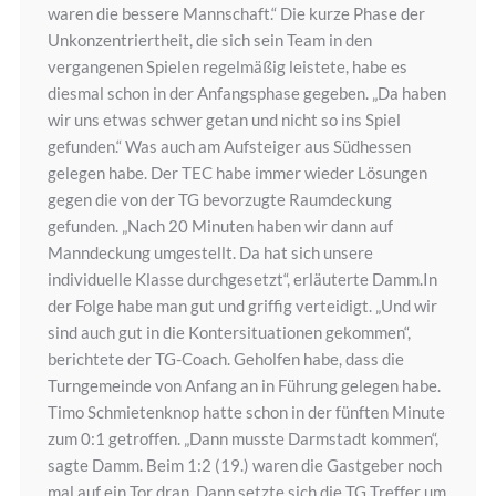
waren die bessere Mannschaft.“ Die kurze Phase der
Unkonzentriertheit, die sich sein Team in den
vergangenen Spielen regelmäßig leistete, habe es
diesmal schon in der Anfangsphase gegeben. „Da haben
wir uns etwas schwer getan und nicht so ins Spiel
gefunden.“ Was auch am Aufsteiger aus Südhessen
gelegen habe. Der TEC habe immer wieder Lösungen
gegen die von der TG bevorzugte Raumdeckung
gefunden. „Nach 20 Minuten haben wir dann auf
Manndeckung umgestellt. Da hat sich unsere
individuelle Klasse durchgesetzt“, erläuterte Damm.In
der Folge habe man gut und griffig verteidigt. „Und wir
sind auch gut in die Kontersituationen gekommen“,
berichtete der TG-Coach. Geholfen habe, dass die
Turngemeinde von Anfang an in Führung gelegen habe.
Timo Schmietenknop hatte schon in der fünften Minute
zum 0:1 getroffen. „Dann musste Darmstadt kommen“,
sagte Damm. Beim 1:2 (19.) waren die Gastgeber noch
mal auf ein Tor dran. Dann setzte sich die TG Treffer um