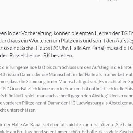
en in der Vorbereitung, können die ersten Herren der TG F
rchaus ein Wörtchen um Platz eins und somit den Aufstieg 
r so eine Sache. Heute (20 Uhr, Halle Am Kanal) muss die TG
 den Rüsselsheimer RK bestehen.
 die Turngemeinde fast bis zum Schluss um den Aufstieg in die Erst
s-Christian Damm, der die Mannschaft in der Halle als Trainer betreu
, dass die Stimmung in der Mannschaft gut sei. „Es macht allen Spaß
ßt.“ Grundsätzlich könne man in Frankenthal optimistisch in die Sai
n’s blöd läuft, spielt man auch schnell gegen den Abstieg.“ Und so ne
ie vorderen Plätze nennt Damm den HC Ludwigsburg als Absteiger au
cht unterschätzen.
der Halle Am Kanal, sei ebenfalls nicht zu unterschätzen. „Sie haben
 Spiele am Freitagabend seien immer schön. Er hoffe, dass viele Zusc