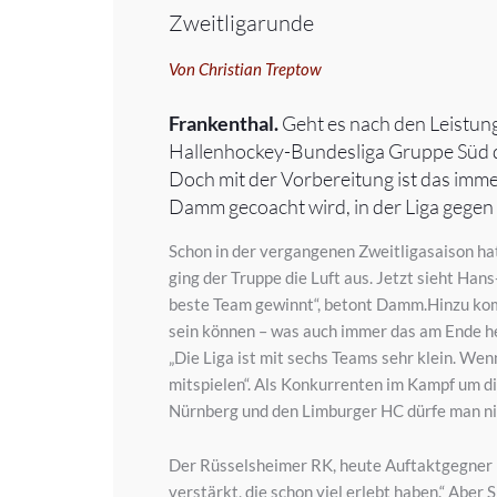
Zweitligarunde
Von Christian Treptow
Frankenthal.
Geht es nach den Leistung
Hallenhockey-Bundesliga Gruppe Süd du
Doch mit der Vorbereitung ist das imme
Damm gecoacht wird, in der Liga gegen
Schon in der vergangenen Zweitligasaison hat
ging der Truppe die Luft aus. Jetzt sieht Han
beste Team gewinnt“, betont Damm.Hinzu komme
sein können – was auch immer das am Ende hei
„Die Liga ist mit sechs Teams sehr klein. Wen
mitspielen“. Als Konkurrenten im Kampf um d
Nürnberg und den Limburger HC dürfe man ni
Der Rüsselsheimer RK, heute Auftaktgegner in 
verstärkt, die schon viel erlebt haben.“ Aber