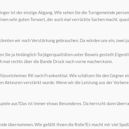
nger ist der einzige Abgang. Wie sehen Sie die Turngemeinde person
inen sehr guten Torwart, der auch mal verrückte Sachen macht, quasi
nnten wir noch Verstärkung gebrauchen. Da würden uns ein, zwei jun
n Sie ja hinlänglich Torjägerqualitäten unter Beweis gestellt.Eigentlic
h mal rechts über die Bande Druck nach vorne machen kann.
üsselsheimer RK nach Frankenthal. Wie schätzen Sie den Gegner ein?
en Akteuren verstärkt wurde. Wenn wir die Leistung aus der Vorberei
piele aus?Das ist immer etwas Besonderes. Da herrscht dann überrag
nde übernommen. Wie gefällt Ihnen die Rolle?Es macht mir viel Spaß.