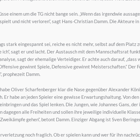
se einem um die TG nicht bange sein. „Wenn das irgendwie aussagekrä
pielt und nicht verloren“, sagt Hans-Christian Damm. Die Akteure i
ings stark eingespannt sei, reiche es nicht mehr, selbst auf dem Platz
e ich“, sagt er und lacht. Der Austausch mit dem Mannschaftsrat funk
alyse, sagt der ehemalige Verteidiger. Er achte auch darauf, „dass wi
ffensive gewinnt Spiele, Defensive gewinnt Meisterschaften.“ Der Fo
n“, prophezeit Damm.
or habe Oliver Scharfenberger klar die Nase gegenüber Alexander Köni
ach. Er habe an jeden Spieler eine gewisse Erwartungshaltung. Von d
einbringen und das Spiel lenken. Die Jungen, wie Johannes Gans, der 
dagegen alle Freiheiten und sollen ihre jeweilige individuelle Klass
ie Zweikämpfe gehen“, betont Damm. Einziger Abgang ist Sven Beringe
rverletzung noch fraglich. Ob er spielen kann und wer für ihn nachrü