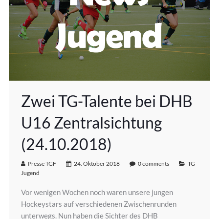
Zwei TG-Talente bei DHB
U16 Zentralsichtung
(24.10.2018)
Presse TGF
24. Oktober 2018
0 comments
TG
Jugend
Vor wenigen Wochen noch waren unsere jungen
Hockeystars auf verschiedenen Zwischenrunden
unterwegs. Nun haben die Sichter des DHB