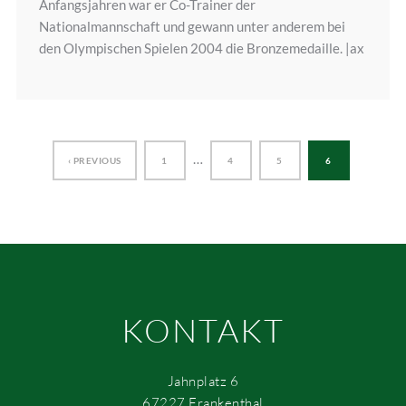
Anfangsjahren war er Co-Trainer der
Nationalmannschaft und gewann unter anderem bei
den Olympischen Spielen 2004 die Bronzemedaille. |ax
…
‹ PREVIOUS
1
4
5
6
KONTAKT
Jahnplatz 6
67227 Frankenthal