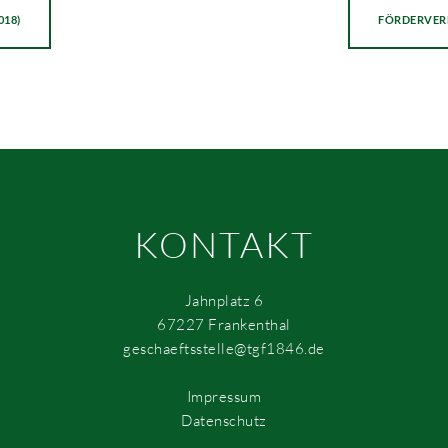
018)
FÖRDERVERE
KONTAKT
Jahnplatz 6
67227 Frankenthal
geschaeftsstelle@tgf1846.de
Impressum
Datenschutz