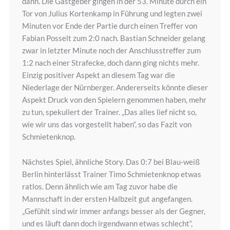
dann. Die Gastgeber gingen in der 53. Minute durch ein
Tor von Julius Kortenkamp in Führung und legten zwei
Minuten vor Ende der Partie durch einen Treffer von
Fabian Posselt zum 2:0 nach. Bastian Schneider gelang
zwar in letzter Minute noch der Anschlusstreffer zum
1:2 nach einer Strafecke, doch dann ging nichts mehr.
Einzig positiver Aspekt an diesem Tag war die
Niederlage der Nürnberger. Andererseits könnte dieser
Aspekt Druck von den Spielern genommen haben, mehr
zu tun, spekuliert der Trainer. „Das alles lief nicht so,
wie wir uns das vorgestellt haben“, so das Fazit von
Schmietenknop.
Nächstes Spiel, ähnliche Story. Das 0:7 bei Blau-weiß
Berlin hinterlässt Trainer Timo Schmietenknop etwas
ratlos. Denn ähnlich wie am Tag zuvor habe die
Mannschaft in der ersten Halbzeit gut angefangen.
„Gefühlt sind wir immer anfangs besser als der Gegner,
und es läuft dann doch irgendwann etwas schlecht“,