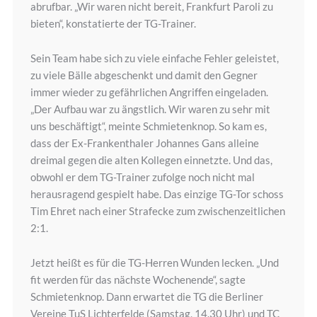
abrufbar. „Wir waren nicht bereit, Frankfurt Paroli zu
bieten“, konstatierte der TG-Trainer.
Sein Team habe sich zu viele einfache Fehler geleistet,
zu viele Bälle abgeschenkt und damit den Gegner
immer wieder zu gefährlichen Angriffen eingeladen.
„Der Aufbau war zu ängstlich. Wir waren zu sehr mit
uns beschäftigt“, meinte Schmietenknop. So kam es,
dass der Ex-Frankenthaler Johannes Gans alleine
dreimal gegen die alten Kollegen einnetzte. Und das,
obwohl er dem TG-Trainer zufolge noch nicht mal
herausragend gespielt habe. Das einzige TG-Tor schoss
Tim Ehret nach einer Strafecke zum zwischenzeitlichen
2:1.
Jetzt heißt es für die TG-Herren Wunden lecken. „Und
fit werden für das nächste Wochenende“, sagte
Schmietenknop. Dann erwartet die TG die Berliner
Vereine TuS Lichterfelde (Samstag, 14.30 Uhr) und TC