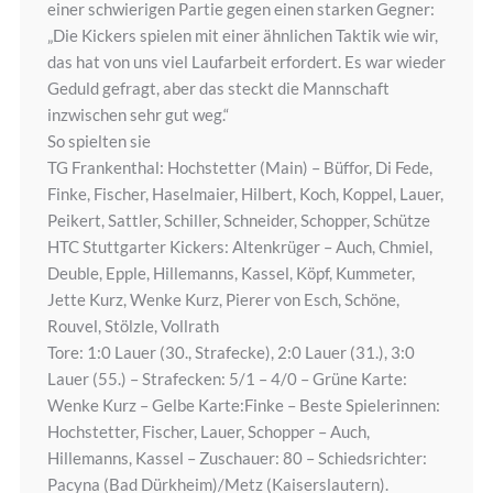
einer schwierigen Partie gegen einen starken Gegner:
„Die Kickers spielen mit einer ähnlichen Taktik wie wir,
das hat von uns viel Laufarbeit erfordert. Es war wieder
Geduld gefragt, aber das steckt die Mannschaft
inzwischen sehr gut weg.“
So spielten sie
TG Frankenthal: Hochstetter (Main) – Büffor, Di Fede,
Finke, Fischer, Haselmaier, Hilbert, Koch, Koppel, Lauer,
Peikert, Sattler, Schiller, Schneider, Schopper, Schütze
HTC Stuttgarter Kickers: Altenkrüger – Auch, Chmiel,
Deuble, Epple, Hillemanns, Kassel, Köpf, Kummeter,
Jette Kurz, Wenke Kurz, Pierer von Esch, Schöne,
Rouvel, Stölzle, Vollrath
Tore: 1:0 Lauer (30., Strafecke), 2:0 Lauer (31.), 3:0
Lauer (55.) – Strafecken: 5/1 – 4/0 – Grüne Karte:
Wenke Kurz – Gelbe Karte:Finke – Beste Spielerinnen:
Hochstetter, Fischer, Lauer, Schopper – Auch,
Hillemanns, Kassel – Zuschauer: 80 – Schiedsrichter:
Pacyna (Bad Dürkheim)/Metz (Kaiserslautern).