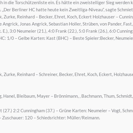
in die Torschützenliste ein. Es hätte ein zweistelliger Sieg werde
. „Der Berliner HC hatte heute kein Zweitliga-Niveau“, sagte Schmiet
k, Zurke, Reinhard – Becker, Ehret, Koch, Eckert Holzhauser – Cunni
 Angrick, Jonas Angrick, Sebastian Holler, Strüben, von Pander, Fast
k. E.), 3:0 Neumeier (21.), 4:0 Frank (22.), 5:0 Frank (26.), 6:0 Cunnin
BHC: 1/0 – Gelbe Karten: Kast (BHC) – Beste Spieler:Becker, Neumeie
k, Zurke, Reinhard – Schreiner, Becker, Ehret, Koch, Eckert, Holzhau
, Hanel, Bleibaum, Mayer – Brönnimann, , Bachmann, Thum, Schmidt, S
fert (27.) 2:2 Cunningham (37.) – Grüne Karten: Neumeier – Vogt, Schm
 Zuschauer: 120 – Schiedsrichter: Müller/Reimann.