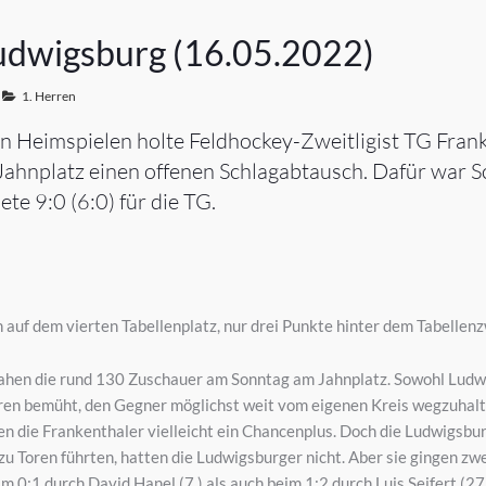
Ludwigsburg (16.05.2022)
1. Herren
en Heimspielen holte Feldhockey-Zweitligist TG Frank
hnplatz einen offenen Schlagabtausch. Dafür war Sc
te 9:0 (6:0) für die TG.
 auf dem vierten Tabellenplatz, nur drei Punkte hinter dem Tabellenz
 sahen die rund 130 Zuschauer am Sonntag am Jahnplatz. Sowohl Ludw
en bemüht, den Gegner möglichst weit vom eigenen Kreis wegzuhalte
en die Frankenthaler vielleicht ein Chancenplus. Doch die Ludwigsbu
zu Toren führten, hatten die Ludwigsburger nicht. Aber sie gingen zwe
m 0:1 durch David Hanel (7.) als auch beim 1:2 durch Luis Seifert (27.