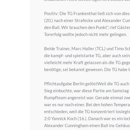
Positiv: Die TG Frankenthal ließ sich von di
(20.) nach einer Strafecke und Alexander Cunn
den Ball. Wir brauchen den Punkt“, rief Gäst
Torerfolg wollte jedoch nicht mehr gelingen.
Beide Trainer, Marc Haller (TCL) und Timo S
die kampf- und spielstarke TG, aber auch sei
vielleicht mehr Kraft gelassen als die TG g
benötige, sei bekannt gewesen. Die TG habe 
Pflichtaufgabe Berlin gelöstWeil die TG auch
Sieg einbuchte, war diese Partie am Samstag 
Rumpfteam angereist war. Gerade einmal zwei
war es nur noch einer. Bei den hohen Tempera
entschieden, weil die TG konzentriert losleg
2:0 Yannick Koch (16.). Danach war es ein loc
Alexander Cunningham einen Ball ins Gehäuse