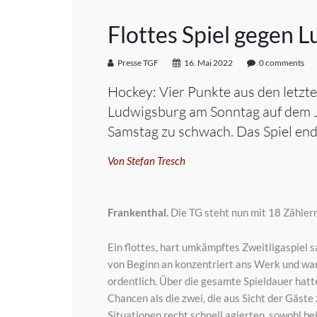
Flottes Spiel gegen 
Presse TGF
16. Mai 2022
0 comments
Hockey: Vier Punkte aus den letzt
Ludwigsburg am Sonntag auf dem Ja
Samstag zu schwach. Das Spiel ende
Von Stefan Tresch
Frankenthal.
Die TG steht nun mit 18 Zählern
Ein flottes, hart umkämpftes Zweitligaspiel
von Beginn an konzentriert ans Werk und war
ordentlich. Über die gesamte Spieldauer hatt
Chancen als die zwei, die aus Sicht der Gäste 
Situationen recht schnell agierten, sowohl bei