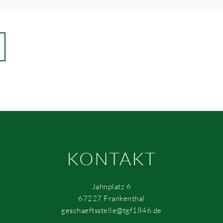
KONTAKT
Jahnplatz 6
67227 Frankenthal
geschaeftsstelle@tgf1846.de