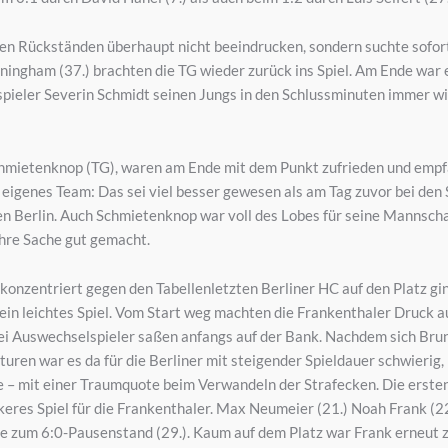
esen Rückständen überhaupt nicht beeindrucken, sondern suchte sofort
ingham (37.) brachten die TG wieder zurück ins Spiel. Am Ende war es 
espieler Severin Schmidt seinen Jungs in den Schlussminuten immer w
chmietenknop (TG), waren am Ende mit dem Punkt zufrieden und empfan
n eigenes Team: Das sei viel besser gewesen als am Tag zuvor bei den
egen Berlin. Auch Schmietenknop war voll des Lobes für seine Mannsc
ihre Sache gut gemacht.
 konzentriert gegen den Tabellenletzten Berliner HC auf den Platz gi
ein leichtes Spiel. Vom Start weg machten die Frankenthaler Druck au
 Auswechselspieler saßen anfangs auf der Bank. Nachdem sich Bruno
turen war es da für die Berliner mit steigender Spieldauer schwierig
te – mit einer Traumquote beim Verwandeln der Strafecken. Die ersten
keres Spiel für die Frankenthaler. Max Neumeier (21.) Noah Frank (22.
 zum 6:0-Pausenstand (29.). Kaum auf dem Platz war Frank erneut zu