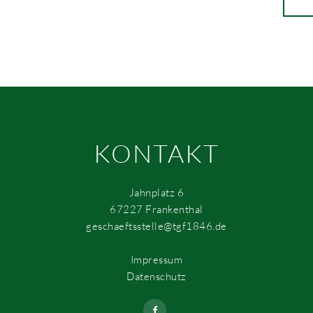
KONTAKT
Jahnplatz 6
67227 Frankenthal
geschaeftsstelle@tgf1846.de
Impressum
Datenschutz