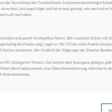
n die Torschützen der Frankenthaler. Letzterem bescheinigte Schmi
st ein echter Leistungsträger und hat erneut gezeigt, wie wertvoll er 
noch Luft nach oben.
rotzdem entspannt Strohhutfest feiern. „Wir sind jetzt Dritter mit 2
genseitig die Punkte weg“, sagte er. Die TG hat sechs Punkte Vorspru
 Partien absolviert. Der Großteil der Südgruppe der Zweiten Bundes
beim HTC Stuttgarter Kickers. Das kommt dem Team ganz gelegen, gibt 
Marc Beck haben jeweils eine Oberschenkelzerrung, informierte der
ufs Knie bekommen.
T