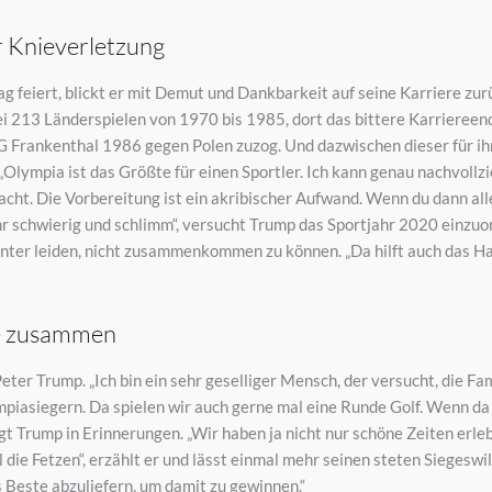
 Knieverletzung
feiert, blickt er mit Demut und Dankbarkeit auf seine Karriere zurü
ei 213 Länderspielen von 1970 bis 1985, dort das bittere Karriereend
 Frankenthal 1986 gegen Polen zuzog. Und dazwischen dieser für i
„Olympia ist das Größte für einen Sportler. Ich kann genau nachvollz
cht. Die Vorbereitung ist ein akribischer Aufwand. Wenn du dann all
ehr schwierig und schlimm“, versucht Trump das Sportjahr 2020 einzu
runter leiden, nicht zusammenkommen zu können. „Da hilft auch das Ha
de zusammen
eter Trump. „Ich bin ein sehr geselliger Mensch, der versucht, die F
ympiasiegern. Da spielen wir auch gerne mal eine Runde Golf. Wenn d
gt Trump in Erinnerungen. „Wir haben ja nicht nur schöne Zeiten erleb
die Fetzen“, erzählt er und lässt einmal mehr seinen steten Siegeswil
as Beste abzuliefern, um damit zu gewinnen.“