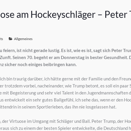
uose am Hockeyschläger – Peter
ts
Allgemeines
eiern, ist nicht gerade lustig. Es ist, wie es ist, sagt sich Peter 
 Zunft. Seinen 70. begeht er am Donnerstag in bester Gesundheit. D
z sicher noch einiges beibringen kann.
 „ich bin traurig darüber, ich hätte gerne mit der Familie und den Freu
der trotzdem vorbei, nacheinander, wie Trump betont, es soll ein paa
ie mit Begeisterung und sehr viel Talent in den Jugendmannschaften d
us entwickelt ein sehr gutes Ballgefühl, ich sehe das, wenn er den Ho
ittendrin in seinem Sportlerleben, das ihn nie losgelassen hat.
 der Virtuose im Umgang mit Schläger und Ball. Peter Trump, der Hoc
raus sich zu einem der besten Spieler entwickelte, die Deutschland h