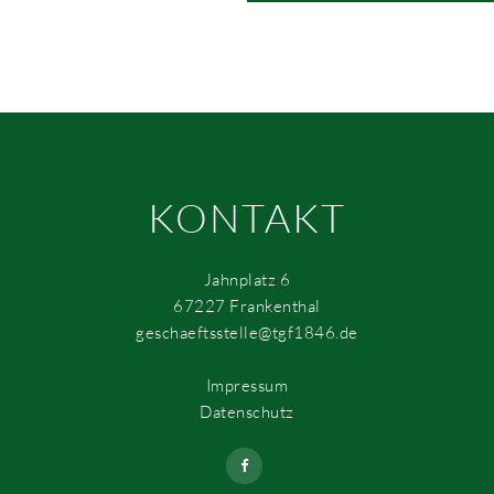
KONTAKT
Jahnplatz 6
67227 Frankenthal
geschaeftsstelle@tgf1846.de
Impressum
Datenschutz