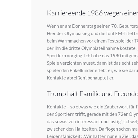
Karriereende 1986 wegen einer
Wenn er am Donnerstag seinen 70. Geburtstag 
Hier der Olympiasieg und die fünf EM-Titel b
beim Warmmachen vor einem Testspiel der TG
der ihn die dritte Olympiateilnahme kostete. 
Sportlern vorging. Ich habe das 1980 mitgema
Spiele verzichten musst, dann ist das echt s
spielenden Enkelkinder erlebt er, wie sie da
Kontakte abreißen“, behauptet er.
Trump hält Familie und Freun
Kontakte – so etwas wie ein Zauberwort für P
den Sportlern trifft, gerade mit den 72er Ol
das sowas von interessant und lustig“, schwel
zwischen den Halbzeiten. Da flogen schon mal 
Leidensfähigkeit: „Wir hatten nur ein Ziel, d