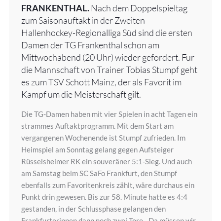
FRANKENTHAL.
Nach dem Doppelspieltag
zum Saisonauftakt in der Zweiten
Hallenhockey-Regionalliga Süd sind die ersten
Damen der TG Frankenthal schon am
Mittwochabend (20 Uhr) wieder gefordert. Für
die Mannschaft von Trainer Tobias Stumpf geht
es zum TSV Schott Mainz, der als Favorit im
Kampf um die Meisterschaft gilt.
Die TG-Damen haben mit vier Spielen in acht Tagen ein
strammes Auftaktprogramm. Mit dem Start am
vergangenen Wochenende ist Stumpf zufrieden. Im
Heimspiel am Sonntag gelang gegen Aufsteiger
Rüsselsheimer RK ein souveräner 5:1-Sieg. Und auch
am Samstag beim SC SaFo Frankfurt, den Stumpf
ebenfalls zum Favoritenkreis zählt, wäre durchaus ein
Punkt drin gewesen. Bis zur 58. Minute hatte es 4:4
gestanden, in der Schlussphase gelangen den
Frankfurterinnen dann noch zwei Tore. „Da müssen wir