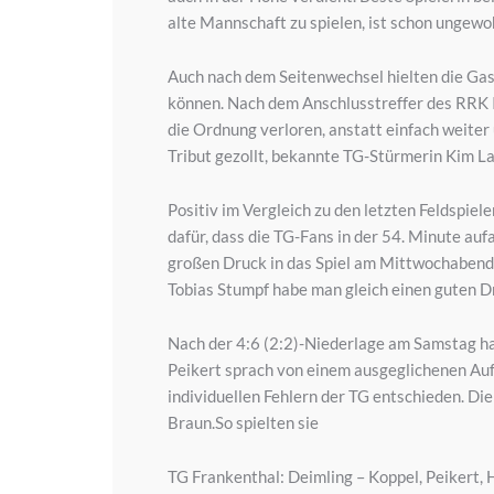
alte Mannschaft zu spielen, ist schon ungewoh
Auch nach dem Seitenwechsel hielten die Gas
können. Nach dem Anschlusstreffer des RRK I
die Ordnung verloren, anstatt einfach weiter
Tribut gezollt, bekannte TG-Stürmerin Kim La
Positiv im Vergleich zu den letzten Feldspiel
dafür, dass die TG-Fans in der 54. Minute au
großen Druck in das Spiel am Mittwochabend 
Tobias Stumpf habe man gleich einen guten Dra
Nach der 4:6 (2:2)-Niederlage am Samstag ha
Peikert sprach von einem ausgeglichenen Auft
individuellen Fehlern der TG entschieden. Di
Braun.So spielten sie
TG Frankenthal: Deimling – Koppel, Peikert, 