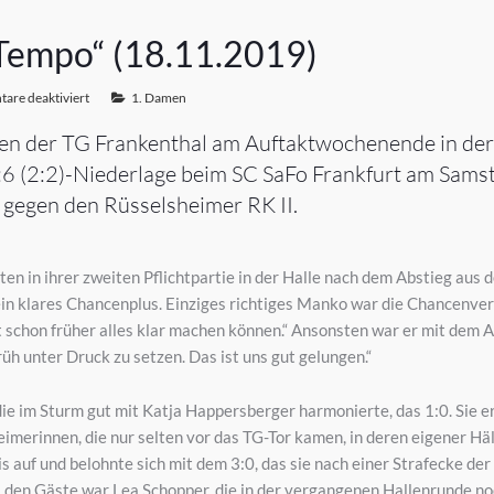
l Tempo“ (18.11.2019)
are deaktiviert
1. Damen
en der TG Frankenthal am Auftaktwochenende in der
4:6 (2:2)-Niederlage beim SC SaFo Frankfurt am Sams
 gegen den Rüsselsheimer RK II.
en in ihrer zweiten Pflichtpartie in der Halle nach dem Abstieg aus 
 ein klares Chancenplus. Einziges richtiges Manko war die Chancenve
t schon früher alles klar machen können.“ Ansonsten war er mit dem
üh unter Druck zu setzen. Das ist uns gut gelungen.“
die im Sturm gut mit Katja Happersberger harmonierte, das 1:0. Sie 
heimerinnen, die nur selten vor das TG-Tor kamen, in deren eigener H
 auf und belohnte sich mit dem 3:0, das sie nach einer Strafecke der 
ei den Gäste war Lea Schopper, die in der vergangenen Hallenrunde n