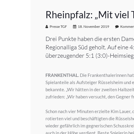
Rheinpfalz: „Mit vie
Presse TGF
18. November 2019
Komment
Drei Punkte haben die ersten Dam
Regionalliga Süd geholt. Auf eine 
überzeugender 5:1 (3:0)-Heimsieg
FRANKENTHAL.
Die Frankenthalerinnen hatt
Spielanteile als Aufsteiger Rüsselsheim und
bekannte. „Wir hätten in der zweiten Halbzei
zufrieden: „Wir haben versucht, den Gegner fr
Schon nach vier Minuten erzielte Kim Lauer, 
rotierten viel und beschäftigten die Rüssels
wieder gefährlich im gegnerischen Schusskreis
auch in der Höhe verdient. Beste Spielerin b