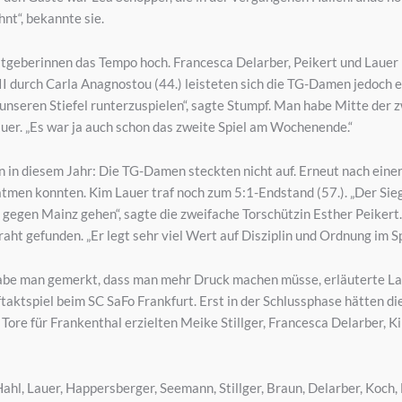
nt“, bekannte sie.
tgeberinnen das Tempo hoch. Francesca Delarber, Peikert und Lauer 
I durch Carla Anagnostou (44.) leisteten sich die TG-Damen jedoch 
 unseren Stiefel runterzuspielen“, sagte Stumpf. Man habe Mitte de
uer. „Es war ja auch schon das zweite Spiel am Wochenende.“
en in diesem Jahr: Die TG-Damen steckten nicht auf. Erneut nach eine
fatmen konnten. Kim Lauer traf noch zum 5:1-Endstand (57.). „Der Sie
gegen Mainz gehen“, sagte die zweifache Torschützin Esther Peiker
ht gefunden. „Er legt sehr viel Wert auf Disziplin und Ordnung im Sp
be man gemerkt, dass man mehr Druck machen müsse, erläuterte Lauer.
aktspiel beim SC SaFo Frankfurt. Erst in der Schlussphase hätten di
e Tore für Frankenthal erzielten Meike Stillger, Francesca Delarber
Hahl, Lauer, Happersberger, Seemann, Stillger, Braun, Delarber, Koch