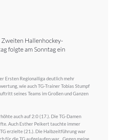
 Zweiten Hallenhockey-
tag folgte am Sonntag ein
der Ersten Regionalliga deutlich mehr
rwertung, wie auch TG-Trainer Tobias Stumpf
 Auftritt seines Teams im Großen und Ganzen
erhöhte auch auf 2:0 (17.). Die TG-Damen
älfte. Auch Esther Peikert tauchte immer
TG erzielte (21.). Die Halbzeitführung war
och für die TG aufgelaufen war. „Gegen meine