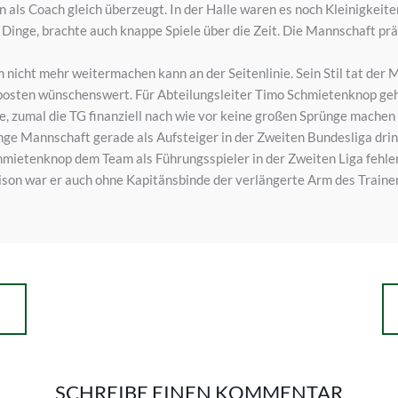
n als Coach gleich überzeugt. In der Halle waren es noch Kleinigkeit
Dinge, brachte auch knappe Spiele über die Zeit. Die Mannschaft präs
 nicht mehr weitermachen kann an der Seitenlinie. Sein Stil tat der
sten wünschenswert. Für Abteilungsleiter Timo Schmietenknop geht 
abe, zumal die TG finanziell nach wie vor keine großen Sprünge mache
unge Mannschaft gerade als Aufsteiger in der Zweiten Bundesliga drin
chmietenknop dem Team als Führungsspieler in der Zweiten Liga fehlen
aison war er auch ohne Kapitänsbinde der verlängerte Arm des Trainer
SCHREIBE EINEN KOMMENTAR