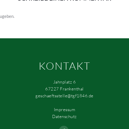
ugeben.
KONTAKT
Jahnplatz 6
67227 Frankenthal
geschaeftsstelle@tgf1846.de
Impressum
Datenschutz