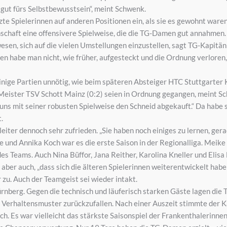
gut fürs Selbstbewusstsein“, meint Schwenk.
tzte Spielerinnen auf anderen Positionen ein, als sie es gewohnt war
schaft eine offensivere Spielweise, die die TG-Damen gut annahmen.
wesen, sich auf die vielen Umstellungen einzustellen, sagt TG-Kapitä
den habe man nicht, wie früher, aufgesteckt und die Ordnung verlor
inige Partien unnötig, wie beim späteren Absteiger HTC Stuttgarter 
eister TSV Schott Mainz (0:2) seien in Ordnung gegangen, meint Sch
 uns mit seiner robusten Spielweise den Schneid abgekauft.“ Da habe 
.
eiter dennoch sehr zufrieden. „Sie haben noch einiges zu lernen, ge
und Annika Koch war es die erste Saison in der Regionalliga. Meike S
 des Teams. Auch Nina Büffor, Jana Reither, Karolina Kneller und Elisa
 aber auch, „dass sich die älteren Spielerinnen weiterentwickelt haben
zu. Auch der Teamgeist sei wieder intakt.
rnberg. Gegen die technisch und läuferisch starken Gäste lagen die
e Verhaltensmuster zurückzufallen. Nach einer Auszeit stimmte der K
h. Es war vielleicht das stärkste Saisonspiel der Frankenthalerinnen