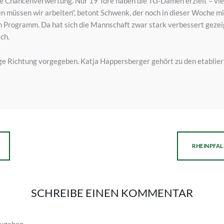
ie Chancenverwertung. Nur 19 Tore haben die TG-Damen erzielt – viel
 müssen wir arbeiten“, betont Schwenk, der noch in dieser Woche mi
 Programm. Da hat sich die Mannschaft zwar stark verbessert gezeigt
ch.
 Richtung vorgegeben. Katja Happersberger gehört zu den etablierte
RHEINPFAL
SCHREIBE EINEN KOMMENTAR
ugeben.