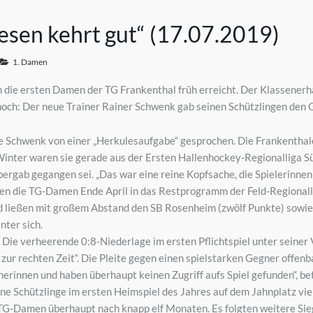
esen kehrt gut“ (17.07.2019)
1. Damen
n die ersten Damen der TG Frankenthal früh erreicht. Der Klassenerh
noch: Der neue Trainer Rainer Schwenk gab seinen Schützlingen den 
e Schwenk von einer „Herkulesaufgabe“ gesprochen. Die Frankenthale
inter waren sie gerade aus der Ersten Hallenhockey-Regionalliga S
ergab gegangen sei. „Das war eine reine Kopfsache, die Spielerinnen w
n die TG-Damen Ende April in das Restprogramm der Feld-Regionalli
d ließen mit großem Abstand den SB Rosenheim (zwölf Punkte) sowie
nter sich.
n. Die verheerende 0:8-Niederlage im ersten Pflichtspiel unter seine
zur rechten Zeit“. Die Pleite gegen einen spielstarken Gegner offe
erinnen und haben überhaupt keinen Zugriff aufs Spiel gefunden“, b
ne Schützlinge im ersten Heimspiel des Jahres auf dem Jahnplatz viel
TG-Damen überhaupt nach knapp elf Monaten. Es folgten weitere Si