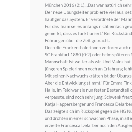
München 2016 (2:1). „Das war natürlich sehr 
Der neue Übungsleiter probierte viel aus, se
häufiger das System. Er verordnete der Mann
Für das Team sei es anfangs nicht einfach ge
gemerkt, dass es funktioniert.“ Bei Rückstän
Führungen über die Zeit gebracht.
Doch die Frankenthalerinnen verloren auch e
SC Frankfurt 1880 (0:2) oder beim späteren M
Mannschaft ist weiter als wir. Und Mainz hat
jüngeren Spielerinnen noch an Erfahrung fehlt
Mit seinen Nachwuchskräften ist der Übungsl
Aber die Entwicklung stimmt.“ Für Emma Finke 
Halle, im Feld war sie nun fester Bestandteil
verpasste, sind noch sehr jung. Schwenk freut
Katja Happersberger und Francesca Delarber 
Das zeigte sich im Rückspiel gegen die HG Nü
und drohten in einer schwachen Phase, in alt
erzielte Francesca Delarber noch den Ausgleic