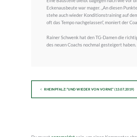
Eine Baustelle bleibt dagegen nach wie vor d
Eckenausbeute war mager. „An diesen Punkten
stehe auch wieder Konditionstraining auf dem
oft das Tempo nachgelassen“, moniert der Coa
Rainer Schwenk hat den TG-Damen die richtige
des neuen Coachs nochmal gesteigert haben.
RHEINPFALZ:“UND WIEDER VON VORNE“ (13.07.2019)
Du musst
angemeldet
sein, um einen Kommentar abz