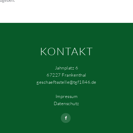
KONTAKT
Jahnplatz 6
67227 Frankenthal
geschaeftsstelle@tgf1846.de
Impressum
Datenschutz