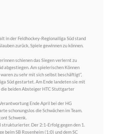
alt in der Feldhockey-Regionalliga Süd stand
Glauben zurück, Spiele gewinnen zu können.
rinnen schienen das Siegen verlernt zu
üd abgestiegen. Am spielerischen Können
aren zu sehr mit sich selbst beschäftigt“,
ga Süd gestartet. Am Ende landeten sie mit
 die beiden Absteiger HTC Stuttgarter
r Verantwortung Ende April bei der HG
nbarte schonungslos die Schwächen im Team.
etont Schwenk.
 strukturierter. Der 2:1-Erfolg gegen den 1.
ege beim SB Rosenheim (1:0) und dem SC