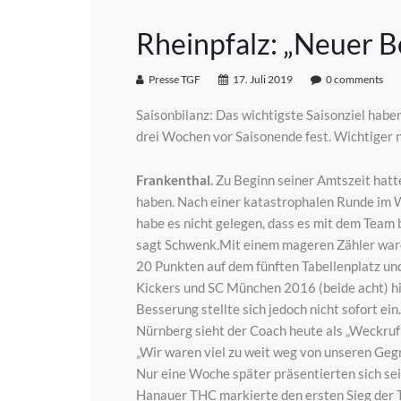
Rheinpfalz: „Neuer B
Presse TGF
17. Juli 2019
0 comments
Saisonbilanz: Das wichtigste Saisonziel habe
drei Wochen vor Saisonende fest. Wichtiger 
Frankenthal.
Zu Beginn seiner Amtszeit hatt
haben. Nach einer katastrophalen Runde im W
habe es nicht gelegen, dass es mit dem Team b
sagt Schwenk.Mit einem mageren Zähler ware
20 Punkten auf dem fünften Tabellenplatz un
Kickers und SC München 2016 (beide acht) hi
Besserung stellte sich jedoch nicht sofort ei
Nürnberg sieht der Coach heute als „Weckruf 
„Wir waren viel zu weit weg von unseren Gegn
Nur eine Woche später präsentierten sich sei
Hanauer THC markierte den ersten Sieg der 