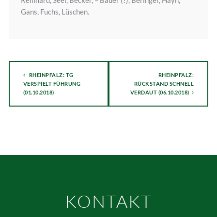
Reinhard, Seel, Becker, – Bauer (?), Beringer, Hayn,
Gans, Fuchs, Lüschen.
RHEINPFALZ: TG
RHEINPFALZ:
VERSPIELT FÜHRUNG
RÜCKSTAND SCHNELL
(01.10.2018)
VERDAUT (06.10.2018)
KONTAKT