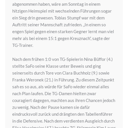
abgenommen haben, wäre am Sonntag in einem
hitzigen Heimspiel mit wechselnden Führungen sogar
ein Sieg drin gewesen. Tobias Stumpf war mit dem
Auftritt seiner Mannschaft zufrieden. „In einem so
engen Spiel gegen einen starken Gegner lernt man viel
mehr als bei einem 15:1 gegen Kreuznach“, sagte der
TG-Trainer.
Nach dem frühen 1:0 von TG-Spielerin Nina Büffor (4.)
stellte SaFo seine Klasse unter Beweis und ging
seinerseits durch Tore von Clara Buchholz (9.) sowie
Franka Weronek (21.) in Führung. Zu diesem Zeitpunkt
sah es so aus, als würde für SaFo wieder einmal alles
nach Plan laufen. Die TG-Damen hielten zwar
couragiert dagegen, machten aus ihren Chancen jedoch
zu wenig. Nach der Pause kamen sie dafür
eindrucksvoll zurück und drängten den Tabellenführer
in die Defensive. Nach dem verdienten Ausgleich durch
Elisa Haselmaier (47.) brachte TG-Stürmerin Kim Lauer