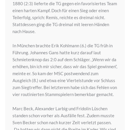
1880 (2:3) lieferte die TG gegen ein favorisiertes Team
einen harten Kampf. Doch für einen Sieg oder einen
Teilerfolg, sprich: Remis, reichte es dreimal nicht.
Stattdessen ging die TG dreimal mit leeren Händen
nach Hause.
In München brachte Erik Kohlmann (6.) die TG früh in
Führung. Johannes Gans hatte kurz darauf laut
Schmietenknop das 2:0 auf dem Schläger. „Wenn wir da
erhöhen, bin ich mir sicher, dass wir das Spiel gewinnen“,
meinte er. So kam der MSC postwendend zum
Ausgleich (8.) und etwa eine Viertelstunde vor Schluss
zum Siegtreffer. Bei letzterem habe sich das Fehlen von
vier routinierten Stammspielern bemerkbar gemacht.
Marc Beck, Alexander Larbig und Fridolin Lüschen
standen schon vorher als Ausfälle fest. Zudem musste
Sven Becker schon nach kurzer Zeit verletzt passen.
„Da hatten wir dann nicht die Breite im Kader. Wir sind