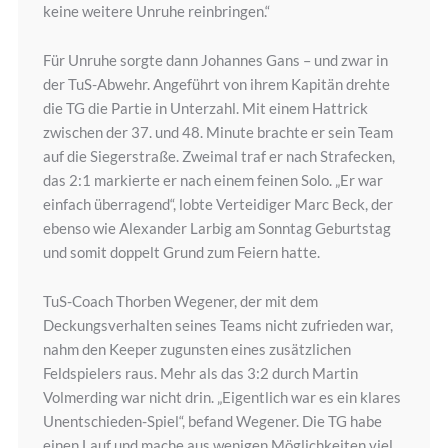
keine weitere Unruhe reinbringen.“
Für Unruhe sorgte dann Johannes Gans – und zwar in
der TuS-Abwehr. Angeführt von ihrem Kapitän drehte
die TG die Partie in Unterzahl. Mit einem Hattrick
zwischen der 37. und 48. Minute brachte er sein Team
auf die Siegerstraße. Zweimal traf er nach Strafecken,
das 2:1 markierte er nach einem feinen Solo. „Er war
einfach überragend“, lobte Verteidiger Marc Beck, der
ebenso wie Alexander Larbig am Sonntag Geburtstag
und somit doppelt Grund zum Feiern hatte.
TuS-Coach Thorben Wegener, der mit dem
Deckungsverhalten seines Teams nicht zufrieden war,
nahm den Keeper zugunsten eines zusätzlichen
Feldspielers raus. Mehr als das 3:2 durch Martin
Volmerding war nicht drin. „Eigentlich war es ein klares
Unentschieden-Spiel“, befand Wegener. Die TG habe
einen Lauf und mache aus wenigen Möglichkeiten viel.