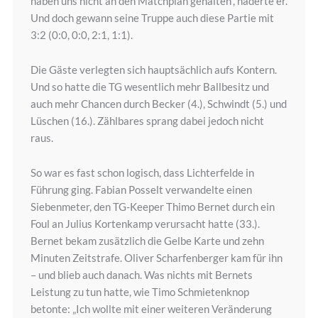
haben uns nicht an den Matchplan gehalten“, haderte er.
Und doch gewann seine Truppe auch diese Partie mit
3:2 (0:0, 0:0, 2:1, 1:1).
Die Gäste verlegten sich hauptsächlich aufs Kontern.
Und so hatte die TG wesentlich mehr Ballbesitz und
auch mehr Chancen durch Becker (4.), Schwindt (5.) und
Lüschen (16.). Zählbares sprang dabei jedoch nicht
raus.
So war es fast schon logisch, dass Lichterfelde in
Führung ging. Fabian Posselt verwandelte einen
Siebenmeter, den TG-Keeper Thimo Bernet durch ein
Foul an Julius Kortenkamp verursacht hatte (33.).
Bernet bekam zusätzlich die Gelbe Karte und zehn
Minuten Zeitstrafe. Oliver Scharfenberger kam für ihn
– und blieb auch danach. Was nichts mit Bernets
Leistung zu tun hatte, wie Timo Schmietenknop
betonte: „Ich wollte mit einer weiteren Veränderung