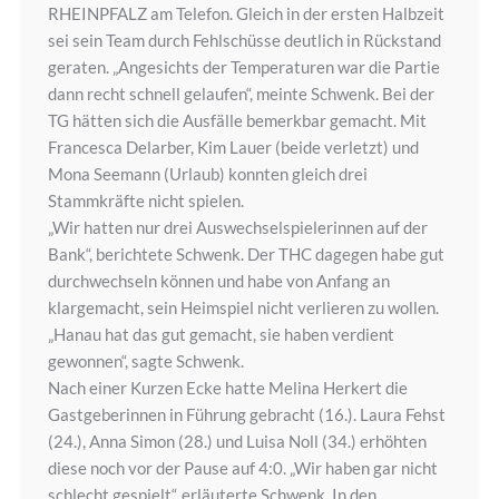
RHEINPFALZ am Telefon. Gleich in der ersten Halbzeit
sei sein Team durch Fehlschüsse deutlich in Rückstand
geraten. „Angesichts der Temperaturen war die Partie
dann recht schnell gelaufen“, meinte Schwenk. Bei der
TG hätten sich die Ausfälle bemerkbar gemacht. Mit
Francesca Delarber, Kim Lauer (beide verletzt) und
Mona Seemann (Urlaub) konnten gleich drei
Stammkräfte nicht spielen.
„Wir hatten nur drei Auswechselspielerinnen auf der
Bank“, berichtete Schwenk. Der THC dagegen habe gut
durchwechseln können und habe von Anfang an
klargemacht, sein Heimspiel nicht verlieren zu wollen.
„Hanau hat das gut gemacht, sie haben verdient
gewonnen“, sagte Schwenk.
Nach einer Kurzen Ecke hatte Melina Herkert die
Gastgeberinnen in Führung gebracht (16.). Laura Fehst
(24.), Anna Simon (28.) und Luisa Noll (34.) erhöhten
diese noch vor der Pause auf 4:0. „Wir haben gar nicht
schlecht gespielt“, erläuterte Schwenk. In den