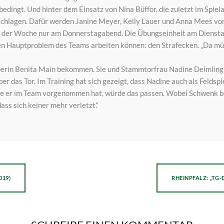
edingt. Und hinter dem Einsatz von Nina Büffor, die zuletzt im Spiela
eschlagen. Dafür werden Janine Meyer, Kelly Lauer und Anna Mees vo
er der Woche nur am Donnerstagabend. Die Übungseinheit am Diensta
n Hauptproblem des Teams arbeiten können: den Strafecken. „Da müs
erin Benita Main bekommen. Sie und Stammtorfrau Nadine Deimling so
ber das Tor. Im Training hat sich gezeigt, dass Nadine auch als Feldspi
die er im Team vorgenommen hat, würde das passen. Wobei Schwenk bet
ass sich keiner mehr verletzt.“
019)
RHEINPFALZ: „TG-