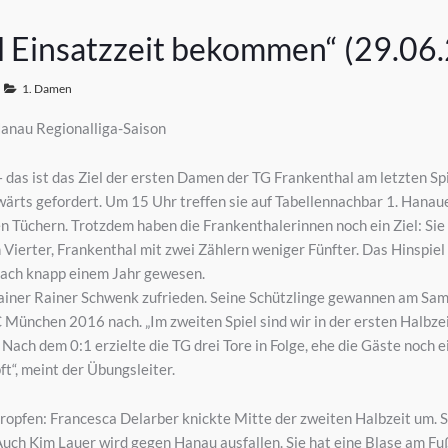
ll Einsatzzeit bekommen“ (29.06
1. Damen
anau Regionalliga-Saison
 das ist das Ziel der ersten Damen der TG Frankenthal am letzten Sp
rts gefordert. Um 15 Uhr treffen sie auf Tabellennachbar 1. Hanau
en Tüchern. Trotzdem haben die Frankenthalerinnen noch ein Ziel: Si
n Vierter, Frankenthal mit zwei Zählern weniger Fünfter. Das Hinspi
 nach knapp einem Jahr gewesen.
iner Rainer Schwenk zufrieden. Seine Schützlinge gewannen am Sam
C München 2016 nach. „Im zweiten Spiel sind wir in der ersten Halbz
. Nach dem 0:1 erzielte die TG drei Tore in Folge, ehe die Gäste noch 
t“, meint der Übungsleiter.
ropfen: Francesca Delarber knickte Mitte der zweiten Halbzeit um. S
. Auch Kim Lauer wird gegen Hanau ausfallen. Sie hat eine Blase am 