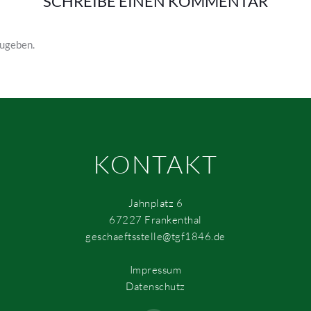
SCHREIBE EINEN KOMMENTAR
ugeben.
KONTAKT
Jahnplatz 6
67227 Frankenthal
geschaeftsstelle@tgf1846.de
Impressum
Datenschutz