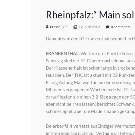
Rheinpfalz:“ Main so
Presse TGF
29. Juni 2019
0 comments
Damenteam der TG Frankenthal beendet in H
FRANKENTHAL.
Weitere drei Punkte holen –
Samstag sind die TG-Damen noch einmal auswä
Der Klassenerhalt ist schon lange in trocken
tauschen. Der THC ist aktuell mit 22 Punkte
Erfolg Anfang Mai war für sie der erste Sieg
Mit dem vergangenen Wochenende ist TG-Tra
darauf legten sie einen 3:2-Sieg gegen den S
aber nicht beirren lassen“, berichtet Schwenk
schönes Spiel, aber die Mädels haben gekämpf
Delarber fällt verletzt ausEinziger Wermutst
letzten Spieltag nicht zur Verfügung stehen