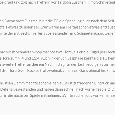
ppe drauf und zog nach Treffern von Fridolin Lüschen, Timo Schmieten
en Darmstadt: Diesmal hielt die TG die Spannung auch nach dem Seit
rpfalz etwas zu holen sei. „Wir waren am Freitag schon etwas enttäusc
meinte der mit sechs Treffern überragende Timo Schmietenknop. Gege
e nachließ: Schmietenknop machte zwei Tore, als er die Kugel per Hech
e Tore zum 9:4 und 11:4. Auch in der Schlussphase kannte die TG kein
er zweite Treffer an diesem Nachmittag für den lauffreudigen Stürme
f drei Tore, Sven Becker traf zweimal, Johannes Gans einmal ins Schw
hristian Damm machte schon einen äußerst zufriedenen Eindruck nach
der Defensive gestanden und haben dann schnell nach vorne gespielt.“
un in die nächsten Spiele mitnehmen. „Wir brauchen uns vor keinem z