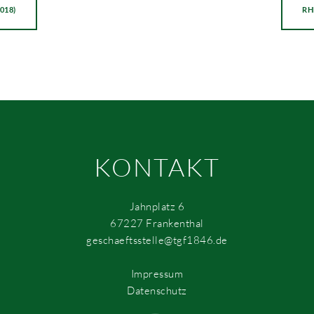
018)
RH
KONTAKT
Jahnplatz 6
67227 Frankenthal
geschaeftsstelle@tgf1846.de
Impressum
Datenschutz