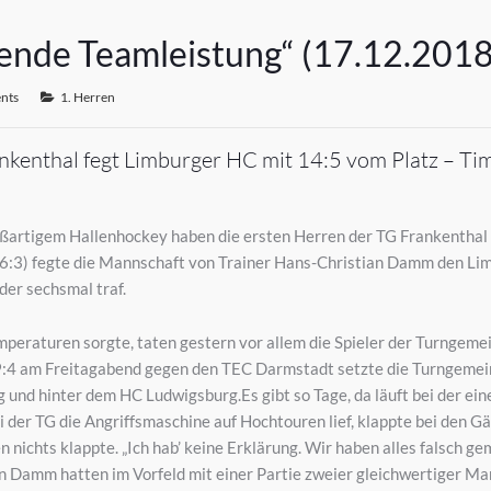
gende Teamleistung“ (17.12.2018
nts
1. Herren
ankenthal fegt Limburger HC mit 14:5 vom Platz – Ti
ßartigem Hallenhockey haben die ersten Herren der TG Frankenthal g
(6:3) fegte die Mannschaft von Trainer Hans-Christian Damm den Lim
er sechsmal traf.
peraturen sorgte, taten gestern vor allem die Spieler der Turngemein
:4 am Freitagabend gegen den TEC Darmstadt setzte die Turngemein
rg und hinter dem HC Ludwigsburg.Es gibt so Tage, da läuft bei der ei
i der TG die Angriffsmaschine auf Hochtouren lief, klappte bei den Gä
n nichts klappte. „Ich hab’ keine Erklärung. Wir haben alles falsch 
 Damm hatten im Vorfeld mit einer Partie zweier gleichwertiger Ma