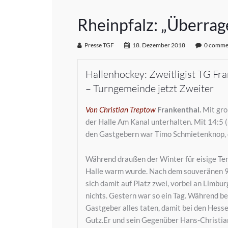
Rheinpfalz: „Überra
Presse TGF
18. Dezember 2018
0 comme
Hallenhockey: Zweitligist TG Fr
– Turngemeinde jetzt Zweiter
Von Christian Treptow
Frankenthal.
Mit gro
der Halle Am Kanal unterhalten. Mit 14:5 
den Gastgebern war Timo Schmietenknop, d
Während draußen der Winter für eisige Tem
Halle warm wurde. Nach dem souveränen 9
sich damit auf Platz zwei, vorbei an Limbu
nichts. Gestern war so ein Tag. Während be
Gastgeber alles taten, damit bei den Hesse
Gutz.Er und sein Gegenüber Hans-Christian