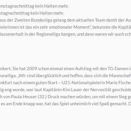
stagnachmittag kein Halten mehr.
s der Zweiten Bundesliga gelang dem aktuellen Team damit der Aufst
Spielerinnen ist das ein sehr emotionaler Moment“, bekannte die Kapit
assenerhalt in der Regionalliga bangen, und dann waren wir auch sc
Peikert. Sie hat 2009 schon einmal einen Aufstieg mit den TG-Damen 
ionalliga. „Wir sind überglücklich und hoffen, dass sich die Mannscha
rankfurt nach einem guten Start – U21-Nationalspielerin Marie Fischer
ig eng wurde, war laut Kapitänin Kim Lauer der Nervosität geschuldet
h von Paula Heuser (32.) Druck machen würden, um mit einem Sieg geg
s am Ende knapp war, hat das Spiel unheimlich viel Spaß gemacht. Da