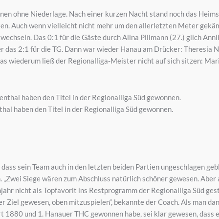
nen ohne Niederlage. Nach einer kurzen Nacht stand noch das Heims
en. Auch wenn vielleicht nicht mehr um den allerletzten Meter gekä
chseln. Das 0:1 für die Gäste durch Alina Pillmann (27.) glich Annik
r das 2:1 für die TG. Dann war wieder Hanau am Drücker: Theresia Noll
as wiederum ließ der Regionalliga-Meister nicht auf sich sitzen: Mari
hal haben den Titel in der Regionalliga Süd gewonnen.
 dass sein Team auch in den letzten beiden Partien ungeschlagen gebl
 „Zwei Siege wären zum Abschluss natürlich schöner gewesen. Aber au
ahr nicht als Topfavorit ins Restprogramm der Regionalliga Süd gestar
er Ziel gewesen, oben mitzuspielen“, bekannte der Coach. Als man dan
t 1880 und 1. Hanauer THC gewonnen habe, sei klar gewesen, dass es