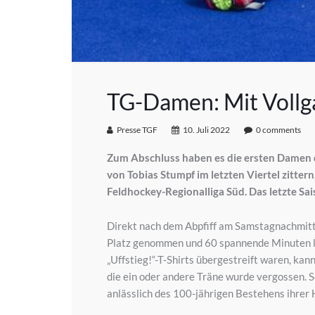
TG-Damen: Mit Vollga
Presse TGF
10. Juli 2022
0 comments
Zum Abschluss haben es die ersten Damen 
von Tobias Stumpf im letzten Viertel zittern
Feldhockey-Regionalliga Süd. Das letzte Sa
Direkt nach dem Abpfiff am Samstagnachmitta
Platz genommen und 60 spannende Minuten lan
„Uffstieg!“-T-Shirts übergestreift waren, k
die ein oder andere Träne wurde vergossen. Sc
anlässlich des 100-jährigen Bestehens ihrer