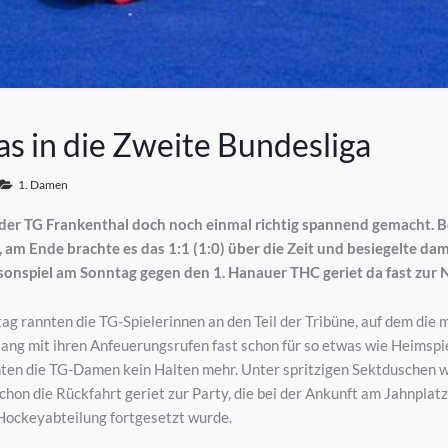
s in die Zweite Bundesliga
1. Damen
der TG Frankenthal doch noch einmal richtig spannend gemacht. 
, am Ende brachte es das 1:1 (1:0) über die Zeit und besiegelte dam
isonspiel am Sonntag gegen den 1. Hanauer THC geriet da fast zur
g rannten die TG-Spielerinnen an den Teil der Tribüne, auf dem die 
g mit ihren Anfeuerungsrufen fast schon für so etwas wie Heimspie
annten die TG-Damen kein Halten mehr. Unter spritzigen Sektduschen 
hon die Rückfahrt geriet zur Party, die bei der Ankunft am Jahnplatz
 Hockeyabteilung fortgesetzt wurde.