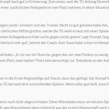
 Stumpf noch gut in Erinnerung. Zum einen, weil die TG Anfang Dezem
n einer zusätzlichen Feldspielerin vom Platz nahmen. In diese Situat
gen sechs“, erinnert sich der Trainer. Nicht so gut gefallen habe ihm
taktischen Mittel greifen, werde die TG wohl erneut mit einer Spiele
fenen Schlagabtausch bei sechs gegen sechs geben“, sagt Stumpf. Ge
thletisch sehr gut“, betont der Coach. Sein Team habe schon im Hinsp
ufrieden. „Es ist nur ein Team da, gegen das wir zwei Punkte zu wenig 
ens Platz zwei halten.“ Platz eins berechtigt zur Teilnahme an der A
n in die Erste Regionalliga auf. Daran, dass das gelingt, hat Stumpf 
e TG bei noch drei ausstehenden Spielen. Wenn alles gut läuft, kann
 eins noch nicht abgeschrieben. Denn Wiesbaden muss am letzten Spie
, wen Rüsselsheim dann vielleicht aus der ersten Mannschaft noch im