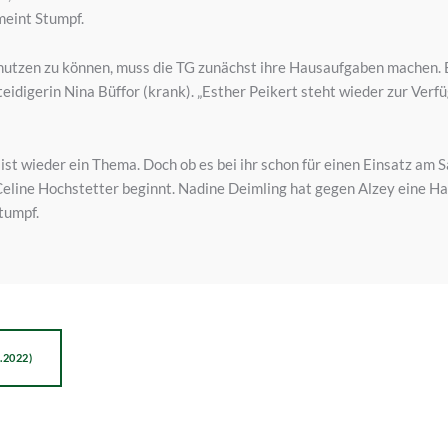
meint Stumpf.
nutzen zu können, muss die TG zunächst ihre Hausaufgaben machen. 
teidigerin Nina Büffor (krank). „Esther Peikert steht wieder zur Verf
ist wieder ein Thema. Doch ob es bei ihr schon für einen Einsatz am S
eline Hochstetter beginnt. Nadine Deimling hat gegen Alzey eine Halb
tumpf.
.2022)