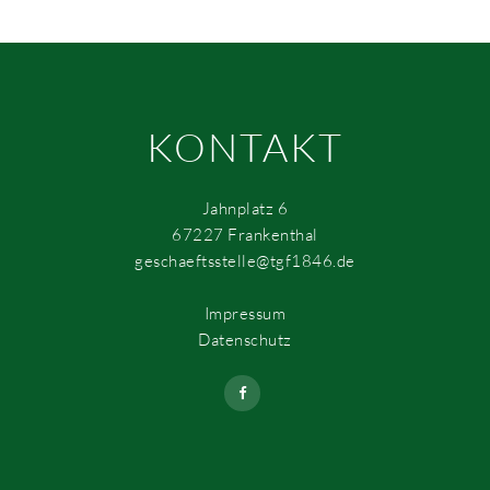
KONTAKT
Jahnplatz 6
67227 Frankenthal
geschaeftsstelle@tgf1846.de
Impressum
Datenschutz