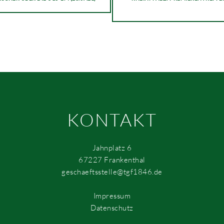
KONTAKT
Jahnplatz 6
67227 Frankenthal
geschaeftsstelle@tgf1846.de
Impressum
Datenschutz