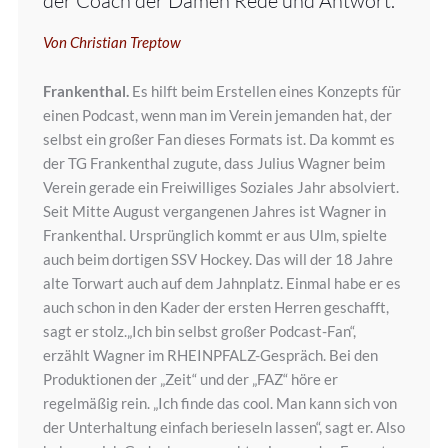
der Coach der Damen Rede und Antwort.
Von Christian Treptow
Frankenthal.
Es hilft beim Erstellen eines Konzepts für
einen Podcast, wenn man im Verein jemanden hat, der
selbst ein großer Fan dieses Formats ist. Da kommt es
der TG Frankenthal zugute, dass Julius Wagner beim
Verein gerade ein Freiwilliges Soziales Jahr absolviert.
Seit Mitte August vergangenen Jahres ist Wagner in
Frankenthal. Ursprünglich kommt er aus Ulm, spielte
auch beim dortigen SSV Hockey. Das will der 18 Jahre
alte Torwart auch auf dem Jahnplatz. Einmal habe er es
auch schon in den Kader der ersten Herren geschafft,
sagt er stolz.„Ich bin selbst großer Podcast-Fan“,
erzählt Wagner im RHEINPFALZ-Gespräch. Bei den
Produktionen der „Zeit“ und der „FAZ“ höre er
regelmäßig rein. „Ich finde das cool. Man kann sich von
der Unterhaltung einfach berieseln lassen“, sagt er. Also