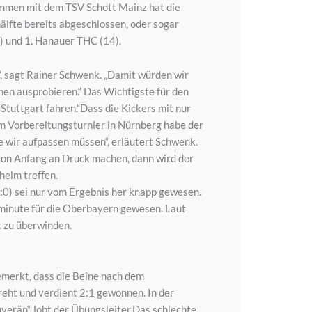
sammen mit dem TSV Schott Mainz hat die
älfte bereits abgeschlossen, oder sogar
) und 1. Hanauer THC (14).
“, sagt Rainer Schwenk. „Damit würden wir
hen ausprobieren.“ Das Wichtigste für den
Stuttgart fahren.“Dass die Kickers mit nur
m Vorbereitungsturnier in Nürnberg habe der
ie wir aufpassen müssen“, erläutert Schwenk.
von Anfang an Druck machen, dann wird der
heim treffen.
1:0) sei nur vom Ergebnis her knapp gewesen.
minute für die Oberbayern gewesen. Laut
t zu überwinden.
emerkt, dass die Beine nach dem
reht und verdient 2:1 gewonnen. In der
verän“, lobt der Übungsleiter.Das schlechte