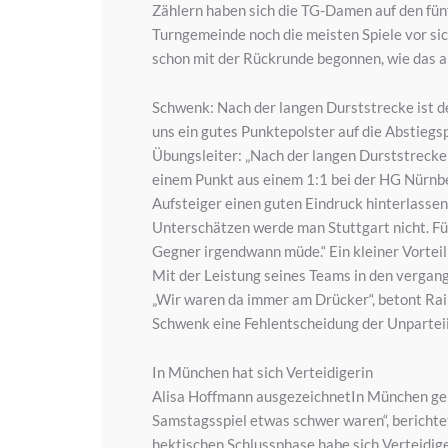
Zählern haben sich die TG-Damen auf den fünf
Turngemeinde noch die meisten Spiele vor sic
schon mit der Rückrunde begonnen, wie das a
Schwenk: Nach der langen Durststrecke ist de
uns ein gutes Punktepolster auf die Abstiegs
Übungsleiter: „Nach der langen Durststrecke 
einem Punkt aus einem 1:1 bei der HG Nürnbe
Aufsteiger einen guten Eindruck hinterlassen.
Unterschätzen werde man Stuttgart nicht. Fü
Gegner irgendwann müde.“ Ein kleiner Vorteil 
Mit der Leistung seines Teams in den vergang
„Wir waren da immer am Drücker“, betont Rai
Schwenk eine Fehlentscheidung der Unparteii
In München hat sich Verteidigerin
Alisa Hoffmann ausgezeichnetIn München ger
Samstagsspiel etwas schwer waren“, berichtet
hektischen Schlussphase habe sich Verteidige