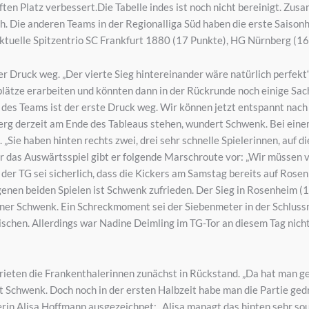
ten Platz verbessert.Die Tabelle indes ist noch nicht bereinigt. Zu
h. Die anderen Teams in der Regionalliga Süd haben die erste Saisonh
ktuelle Spitzentrio SC Frankfurt 1880 (17 Punkte), HG Nürnberg (16
r Druck weg. „Der vierte Sieg hintereinander wäre natürlich perfekt
plätze erarbeiten und könnten dann in der Rückrunde noch einige Sac
des Teams ist der erste Druck weg. Wir können jetzt entspannt nach 
rg derzeit am Ende des Tableaus stehen, wundert Schwenk. Bei eine
 „Sie haben hinten rechts zwei, drei sehr schnelle Spielerinnen, auf d
r das Auswärtsspiel gibt er folgende Marschroute vor: „Wir müssen 
der TG sei sicherlich, dass die Kickers am Samstag bereits auf Rosen
enen beiden Spielen ist Schwenk zufrieden. Der Sieg in Rosenheim (
ner Schwenk. Ein Schreckmoment sei der Siebenmeter in der Schluss
schen. Allerdings war Nadine Deimling im TG-Tor an diesem Tag nich
ieten die Frankenthalerinnen zunächst in Rückstand. „Da hat man g
 Schwenk. Doch noch in der ersten Halbzeit habe man die Partie ged
rin Alisa Hoffmann ausgezeichnet: „Alisa managt das hinten sehr sou