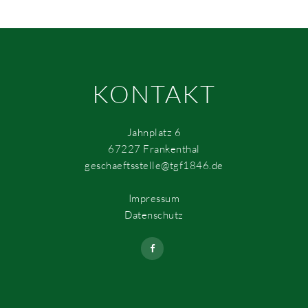
KONTAKT
Jahnplatz 6
67227 Frankenthal
geschaeftsstelle@tgf1846.de
Impressum
Datenschutz