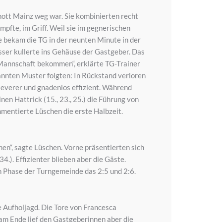
ott Mainz weg war. Sie kombinierten recht
mpfte, im Griff. Weil sie im gegnerischen
e bekam die TG in der neunten Minute in der
esser kullerte ins Gehäuse der Gastgeber. Das
n Mannschaft bekommen“, erklärte TG-Trainer
annten Muster folgten: In Rückstand verloren
cleverer und gnadenlos effizient. Während
en Hattrick (15., 23., 25.) die Führung von
mmentierte Lüschen die erste Halbzeit.
n“, sagte Lüschen. Vorne präsentierten sich
.). Effizienter blieben aber die Gäste.
ken Phase der Turngemeinde das 2:5 und 2:6.
e Aufholjagd. Die Tore von Francesca
 am Ende lief den Gastgeberinnen aber die