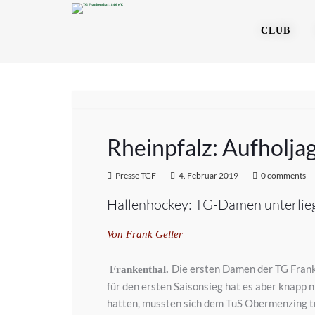
CLUB
Rheinpfalz: Aufholja
Presse TGF
4. Februar 2019
0 comments
Hallenhockey: TG-Damen unterliege
Von Frank Geller
Die ersten Damen der TG Franke
Frankenthal.
für den ersten Saisonsieg hat es aber knapp n
hatten, mussten sich dem TuS Obermenzing tr