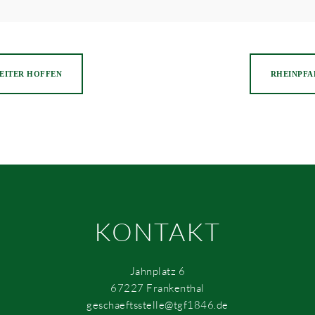
WEITER HOFFEN
RHEINPFAL
KONTAKT
Jahnplatz 6
67227 Frankenthal
geschaeftsstelle@tgf1846.de