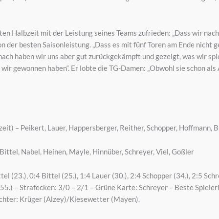
ten Halbzeit mit der Leistung seines Teams zufrieden: „Dass wir nac
 der besten Saisonleistung. „Dass es mit fünf Toren am Ende nicht ger
anach haben wir uns aber gut zurückgekämpft und gezeigt, was wir sp
s wir gewonnen haben“. Er lobte die TG-Damen: „Obwohl sie schon als 
eit) – Peikert, Lauer, Happersberger, Reither, Schopper, Hoffmann, B
ittel, Nabel, Heinen, Mayle, Hinnüber, Schreyer, Viel, Goßler
ittel (23.), 0:4 Bittel (25.), 1:4 Lauer (30.), 2:4 Schopper (34.), 2:5 Sch
(55.) – Strafecken: 3/0 – 2/1 – Grüne Karte: Schreyer – Beste Spieleri
ichter: Krüger (Alzey)/Kiesewetter (Mayen).