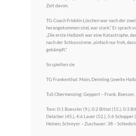
Zeit davon.
TG-Coach Fridolin Lüschen war nach der zwei
herangekommen sind, war stark.“ Er sprach von
„Die erste Halbzeit war eine Katastrophe, d
nach der Schlusssirene „einfach nur froh, das
gekämpft.“
So spielten sie
TG Frankenthal: Main, Deimling (zweite Halbz
TuS Obermenzing: Geppert – Frank, Boesser, B
Tore: 0:1 Boessler (9.), 0:2 Bittel (15.), 0:3 B
Delarber (45.), 4:6 Lauer (52.), 5:6 Schopper 
Heinen, Schreyer – Zuschauer: 38 – Schiedsr