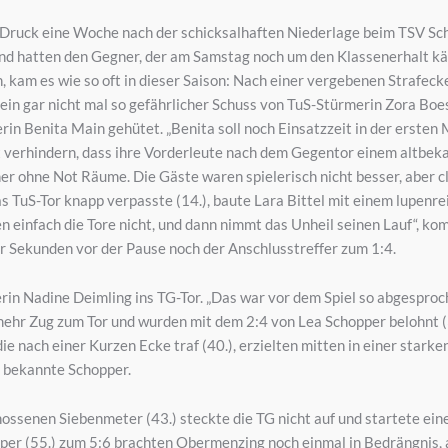
ruck eine Woche nach der schicksalhaften Niederlage beim TSV Sch
e und hatten den Gegner, der am Samstag noch um den Klassenerhalt kä
 kam es wie so oft in dieser Saison: Nach einer vergebenen Strafeck
d ein gar nicht mal so gefährlicher Schuss von TuS-Stürmerin Zora Bo
rin Benita Main gehütet. „Benita soll noch Einsatzzeit in der erste
ht verhindern, dass ihre Vorderleute nach dem Gegentor einem altbek
ner ohne Not Räume. Die Gäste waren spielerisch nicht besser, aber 
 TuS-Tor knapp verpasste (14.), baute Lara Bittel mit einem lupenrein
n einfach die Tore nicht, und dann nimmt das Unheil seinen Lauf“, ko
 Sekunden vor der Pause noch der Anschlusstreffer zum 1:4.
 Nadine Deimling ins TG-Tor. „Das war vor dem Spiel so abgesproche
ehr Zug zum Tor und wurden mit dem 2:4 von Lea Schopper belohnt (34
die nach einer Kurzen Ecke traf (40.), erzielten mitten in einer star
, bekannte Schopper.
ssenen Siebenmeter (43.) steckte die TG nicht auf und startete ein
pper (55.) zum 5:6 brachten Obermenzing noch einmal in Bedrängnis,