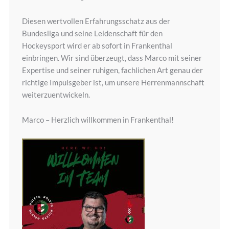
Diesen wertvollen Erfahrungsschatz aus der
Bundesliga und seine Leidenschaft für den
Hockeysport wird er ab sofort in Frankenthal
einbringen. Wir sind überzeugt, dass Marco mit seiner
Expertise und seiner ruhigen, fachlichen Art genau der
richtige Impulsgeber ist, um unsere Herrenmannschaft
weiterzuentwickeln.
Marco – Herzlich willkommen in Frankenthal!