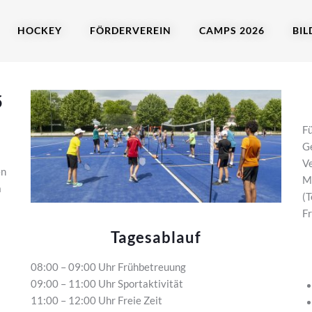
HOCKEY
FÖRDERVEREIN
CAMPS 2026
BIL
5
Fü
Ge
Ve
en
M
a
(T
Fr
Tagesablauf
08:00 – 09:00 Uhr Frühbetreuung
09:00 – 11:00 Uhr Sportaktivität
11:00 – 12:00 Uhr Freie Zeit