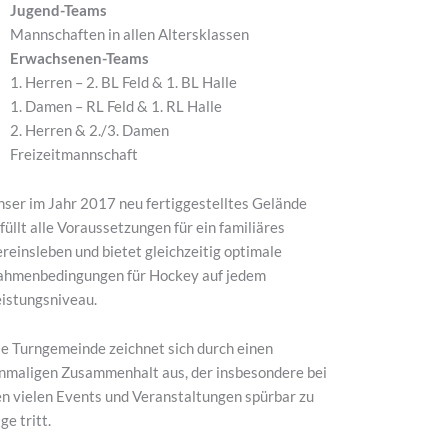
Jugend-Teams
Mannschaften in allen Altersklassen
Erwachsenen-Teams
1. Herren – 2. BL Feld & 1. BL Halle
1. Damen – RL Feld & 1. RL Halle
2. Herren & 2./3. Damen
Freizeitmannschaft
ser im Jahr 2017 neu fertiggestelltes Gelände
füllt alle Voraussetzungen für ein familiäres
reinsleben und bietet gleichzeitig optimale
ahmenbedingungen für Hockey auf jedem
istungsniveau.
e Turngemeinde zeichnet sich durch einen
nmaligen Zusammenhalt aus, der insbesondere bei
n vielen Events und Veranstaltungen spürbar zu
ge tritt.