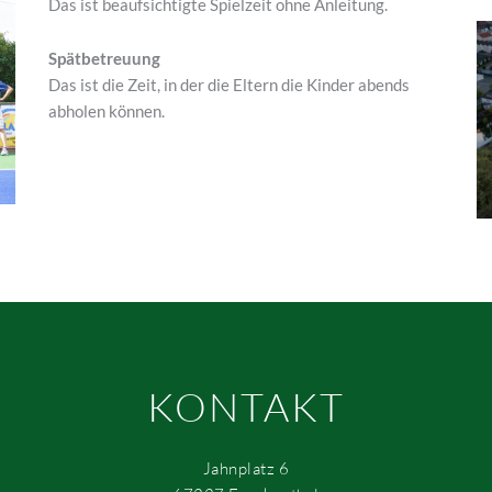
Das ist beaufsichtigte Spielzeit ohne Anleitung.
Spätbetreuung
Das ist die Zeit, in der die Eltern die Kinder abends
abholen können.
KONTAKT
Jahnplatz 6